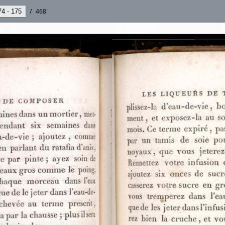
/
468