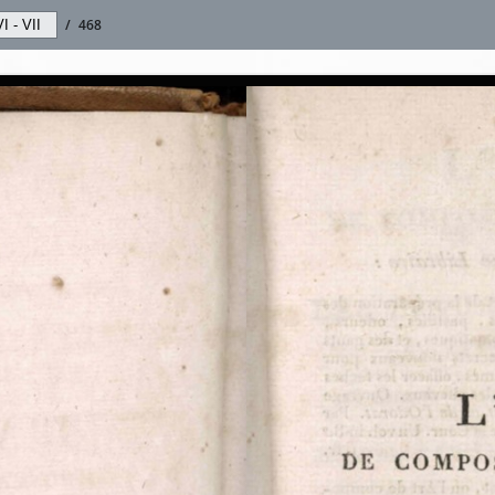
/
468