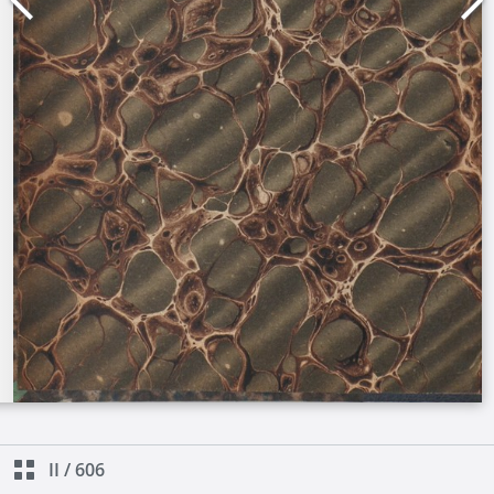
II
/
606