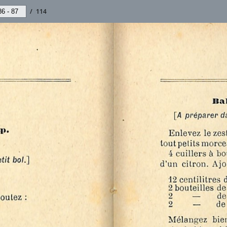
/
114