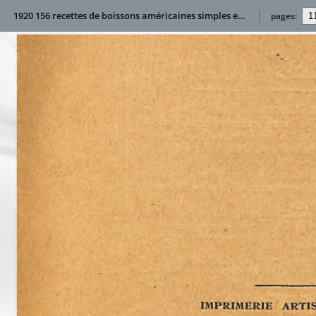
1920 156 recettes de boissons américaines simples et faciles à préparer chez soi
pages: