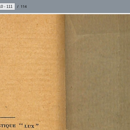
/
114