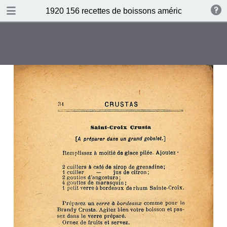
DOWNLOAD
1920 156 recettes de boissons américaines by N 
publication.pdf
87.6 MB
TABLE OF CONTENTS
Table