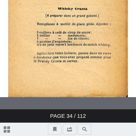
PAGE
34
/ 112