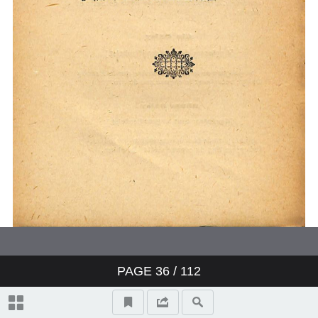
PAGE
36
/ 112