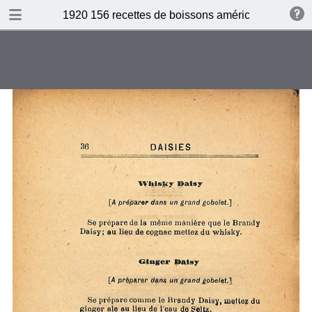
DOWNLOAD
1920 156 recettes de boissons américaines by N 
publication.pdf
87.6 MB
TABLE OF CONTENTS
Table