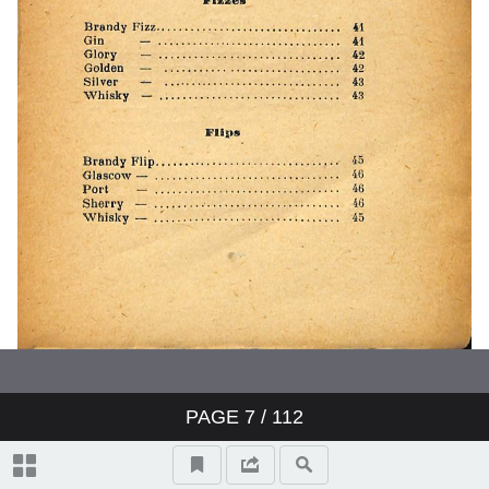
PAGE
7
/ 112