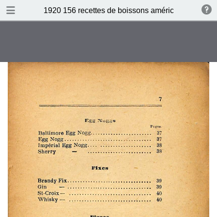
DOWNLOAD
1920 156 recettes de boissons américaines by N 
publication.pdf
87.6 MB
TABLE OF CONTENTS
Table