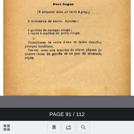
PAGE
91
/ 112