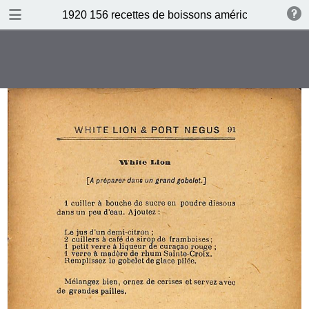
DOWNLOAD
1920 156 recettes de boissons américaines by N 
publication.pdf
87.6 MB
TABLE OF CONTENTS
Table