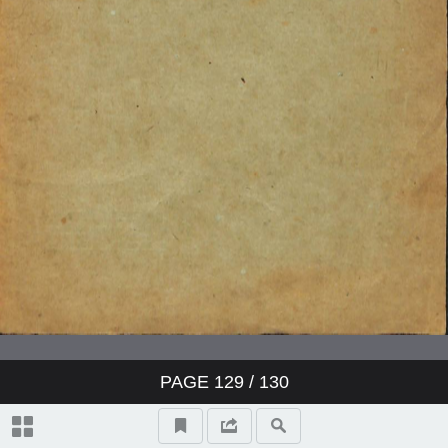
PAGE
129
/ 130