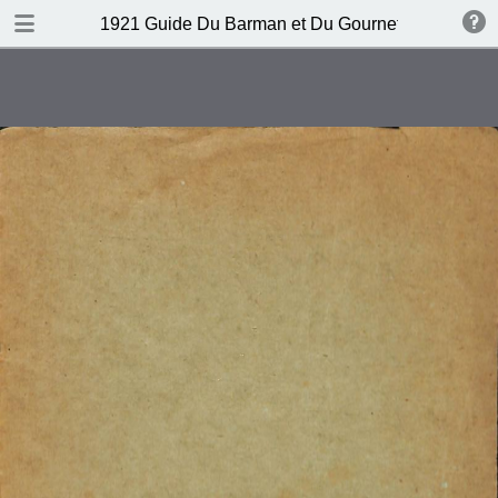
DOWNLOAD
1921 Guide Du Barman et Du Gournet Chic (1ere éd
publication.pdf
120 MB