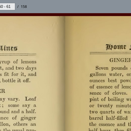
/
158