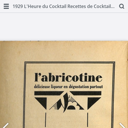
1929 L'Heure du Cocktail Recettes de Cocktails pour 1929 by MM Alimbau and Milhorat