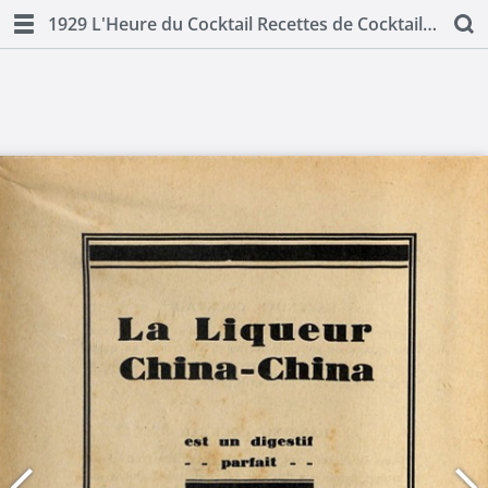
1929 L'Heure du Cocktail Recettes de Cocktails pour 1929 by MM Alimbau and Milhorat