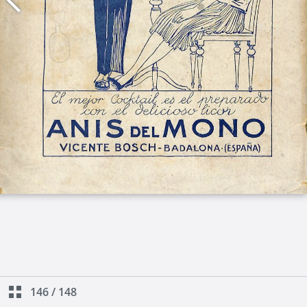
146
/
148