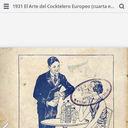
1931 El Arte del Cocktelero Europeo (cuarta edicion) by Ignacio Domenech