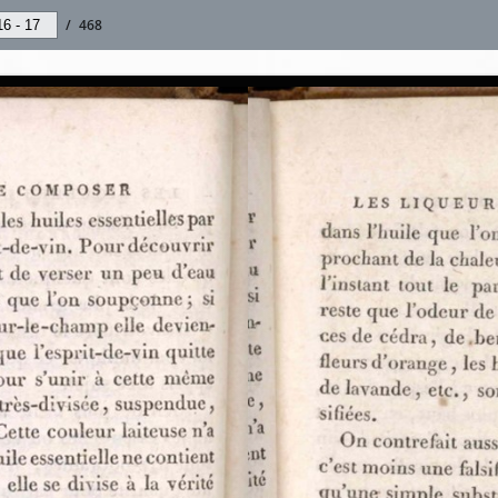
/
468