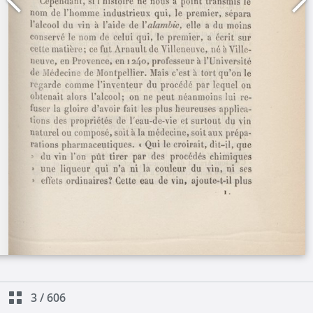
3
/
606