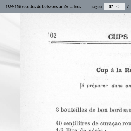
1899 156 recettes de boissons américaines
pages:
/