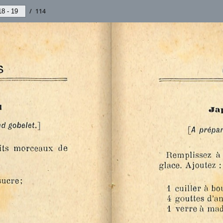
/
114