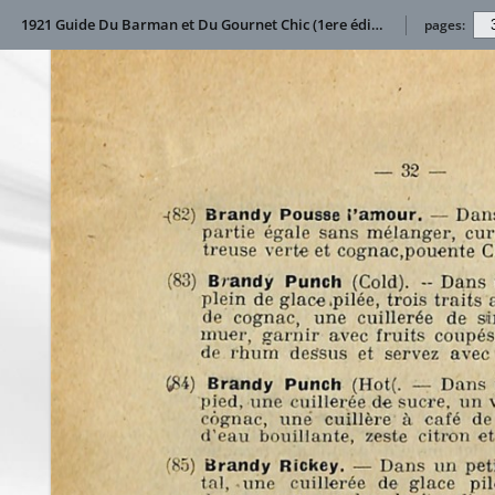
1921 Guide Du Barman et Du Gournet Chic (1ere édition contenant 690 Recettes) by A Torelli
pages: