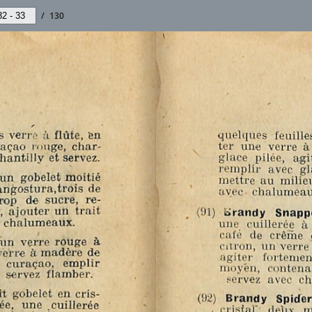
/
130