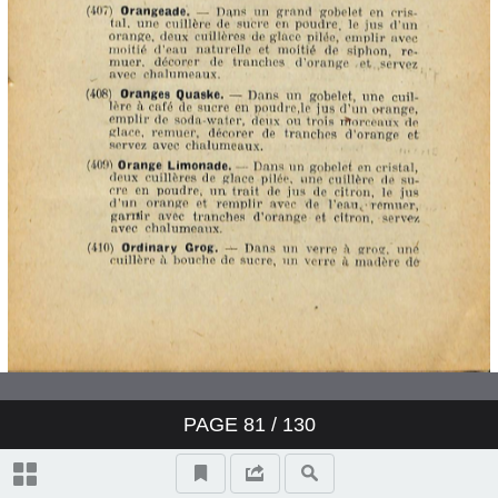
PAGE
81
/ 130