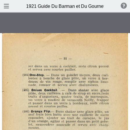
DOWNLOAD
1921 Guide Du Barman et Du Gournet Chic (1ere éd
publication.pdf
120 MB