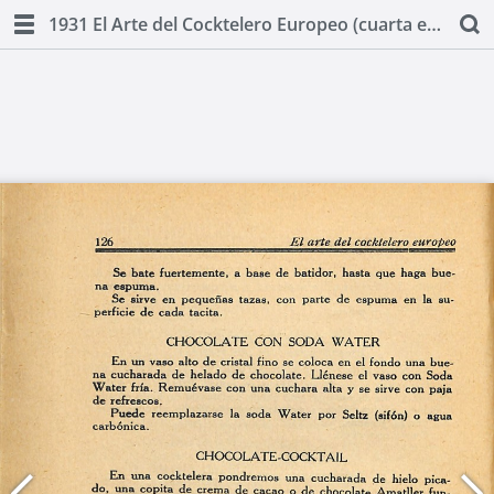
1931 El Arte del Cocktelero Europeo (cuarta edicion) by Ignacio Domenech