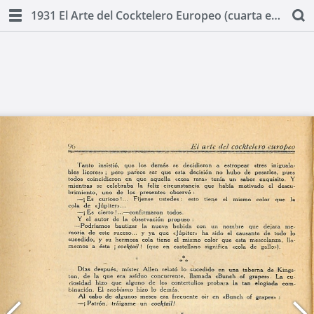
1931 El Arte del Cocktelero Europeo (cuarta edicion) by Ignacio Domenech