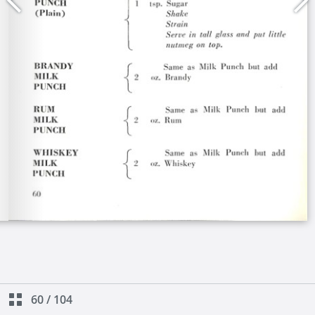
60
/
104