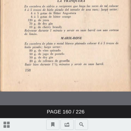
Ron
Caña
Vermouth
Champagne
Vinos Generosos
Tragos Largos
Bajativos
PAGE
160
/ 226
Bebidas Varias