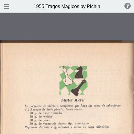
DOWNLOAD
1955 Tragos Magicos by Pichin
publication.pdf
66.6 MB
TABLE OF CONTENTS
Indice
Definicion del Coctel
Gin
Whisky
Coñac