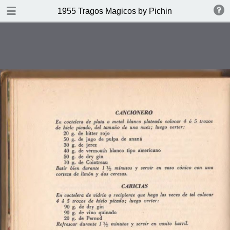
DOWNLOAD
1955 Tragos Magicos by Pichin
publication.pdf
66.6 MB
TABLE OF CONTENTS
Indice
Definicion del Coctel
Gin
Whisky
Coñac