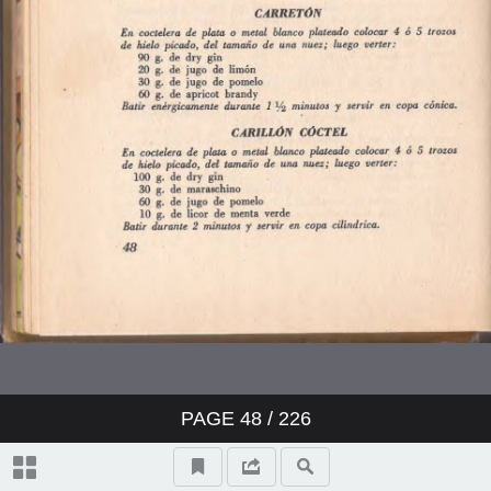
Ron
Caña
Vermouth
Champagne
Vinos Generosos
Tragos Largos
Bajativos
PAGE
48
/ 226
Bebidas Varias