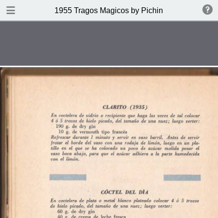
DOWNLOAD
1955 Tragos Magicos by Pichin
publication.pdf
66.6 MB
TABLE OF CONTENTS
Indice
Definicion del Coctel
Gin
Whisky
Coñac