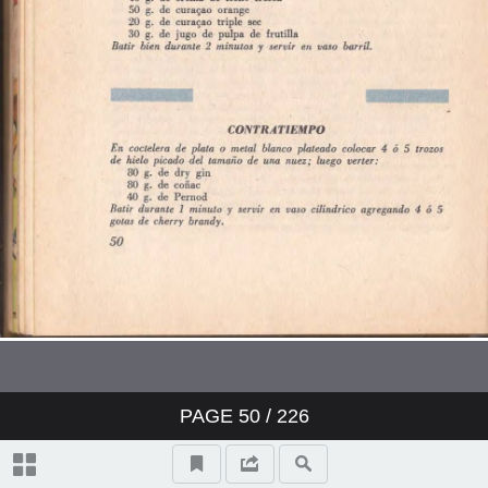
Ron
Caña
Vermouth
Champagne
Vinos Generosos
Tragos Largos
Bajativos
PAGE
50
/ 226
Bebidas Varias