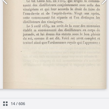
14
/
606