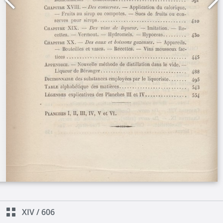
XIV
/
606