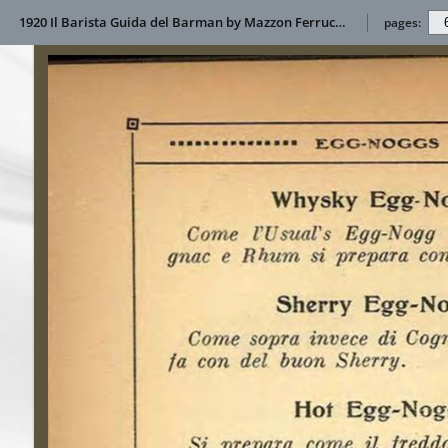
1920 Il Barista Guida del Barman by Mazzon Ferruccio
pages: