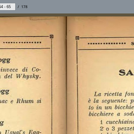
/
178