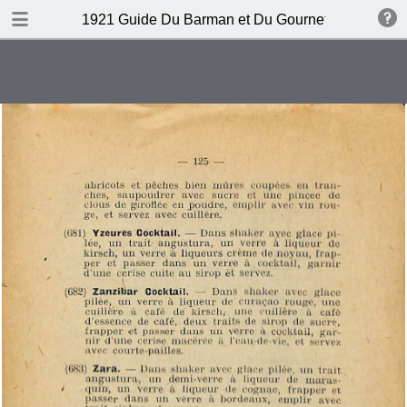
DOWNLOAD
1921 Guide Du Barman et Du Gournet Chic (1ere éd
publication.pdf
120 MB