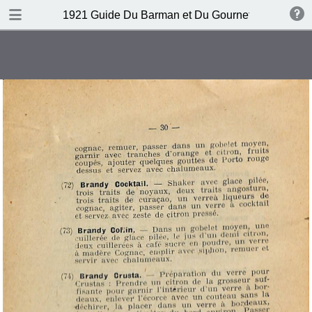
DOWNLOAD
1921 Guide Du Barman et Du Gournet Chic (1ere éd
publication.pdf
120 MB