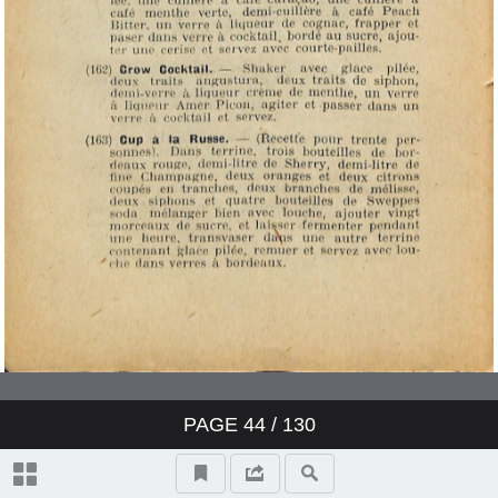
PAGE
44
/ 130