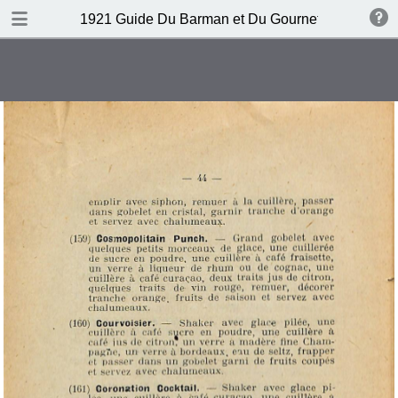
DOWNLOAD
1921 Guide Du Barman et Du Gournet Chic (1ere éd
publication.pdf
120 MB