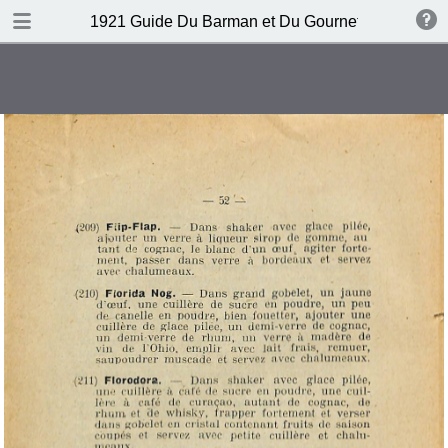
DOWNLOAD
1921 Guide Du Barman et Du Gournet Chic (1ere éd
publication.pdf
120 MB