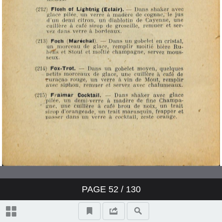
PAGE
52
/ 130