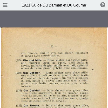
DOWNLOAD
1921 Guide Du Barman et Du Gournet Chic (1ere éd
publication.pdf
120 MB