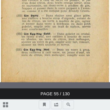
PAGE
55
/ 130