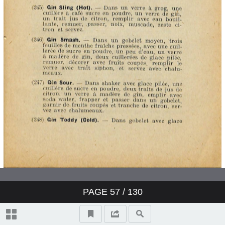
PAGE
57
/ 130