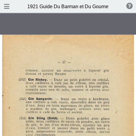
DOWNLOAD
1921 Guide Du Barman et Du Gournet Chic (1ere éd
publication.pdf
120 MB