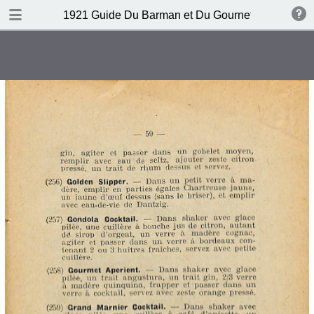
DOWNLOAD
1921 Guide Du Barman et Du Gournet Chic (1ere éd
publication.pdf
120 MB