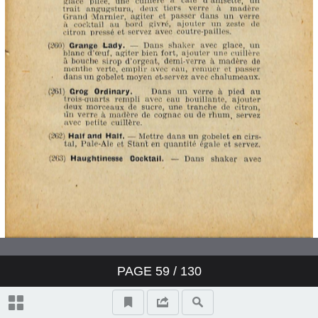
PAGE
59
/ 130