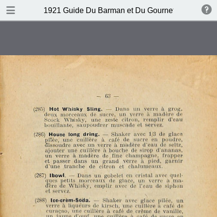
DOWNLOAD
1921 Guide Du Barman et Du Gournet Chic (1ere éd
publication.pdf
120 MB