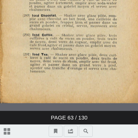
PAGE
63
/ 130