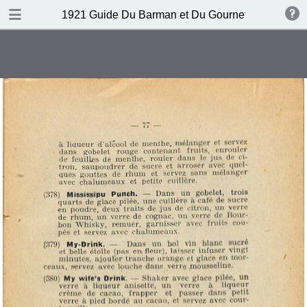
DOWNLOAD
1921 Guide Du Barman et Du Gournet Chic (1ere éd
publication.pdf
120 MB