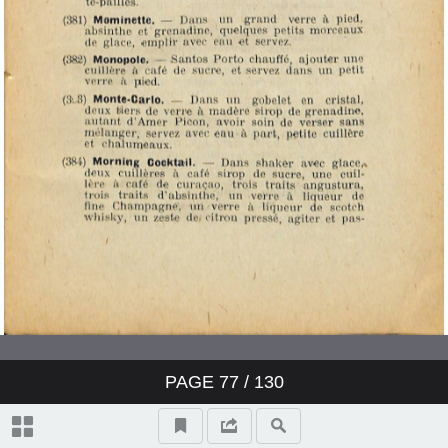
PAGE
77
/ 130