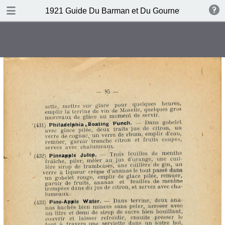
DOWNLOAD
1921 Guide Du Barman et Du Gournet Chic (1ere éd
publication.pdf
120 MB