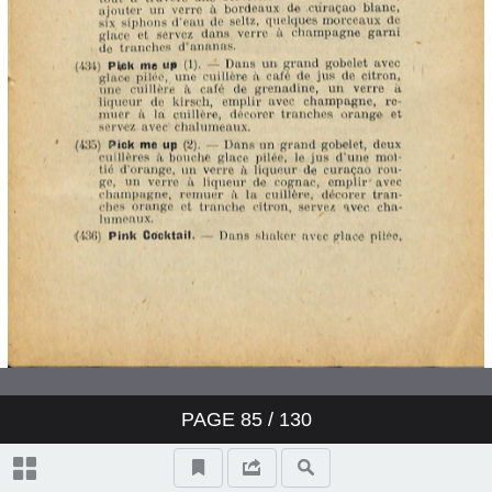
PAGE
85
/ 130