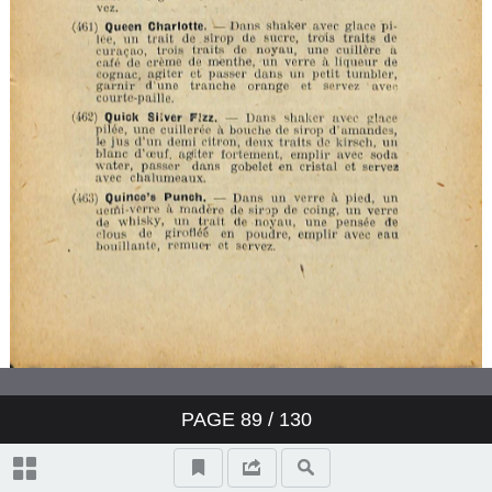
PAGE
89
/ 130