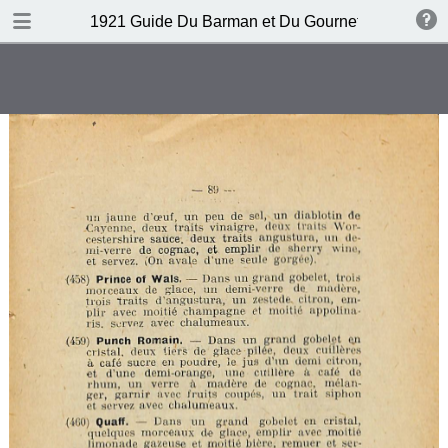
DOWNLOAD
1921 Guide Du Barman et Du Gournet Chic (1ere éd
publication.pdf
120 MB