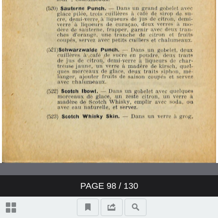
PAGE
98
/ 130