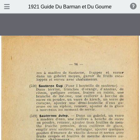
DOWNLOAD
1921 Guide Du Barman et Du Gournet Chic (1ere éd
publication.pdf
120 MB