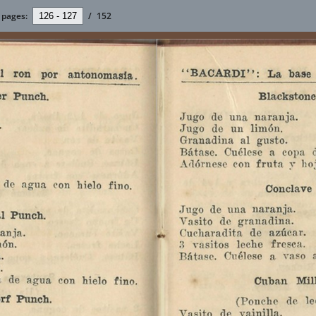
pages:
/
152