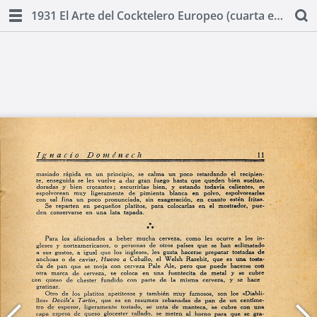
1931 El Arte del Cocktelero Europeo (cuarta edicion) by Ignacio Domenech