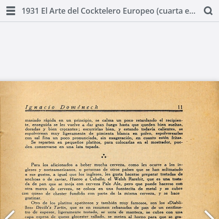
1931 El Arte del Cocktelero Europeo (cuarta edicion) by Ignacio Domenech