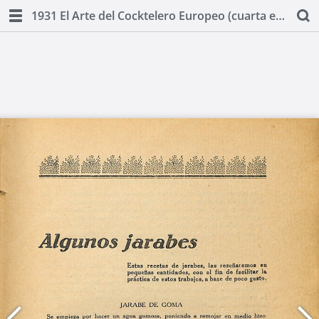
1931 El Arte del Cocktelero Europeo (cuarta edicion) by Ignacio Domenech