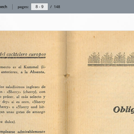
nech
pages:
/
148