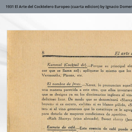
1931 El Arte del Cocktelero Europeo (cuarta edicion) by Ignacio Dome