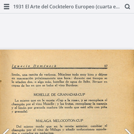
1931 El Arte del Cocktelero Europeo (cuarta edicion) by Ignacio Domenech