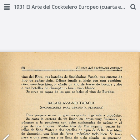
1931 El Arte del Cocktelero Europeo (cuarta edicion) by Ignacio Domenech