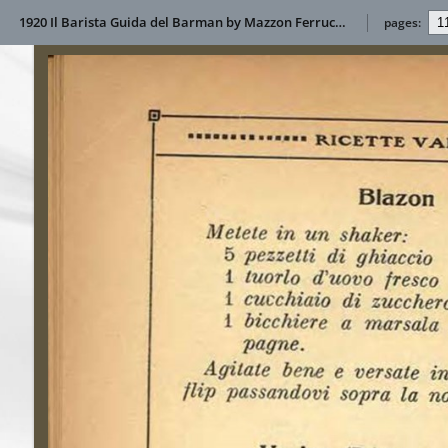
1920 Il Barista Guida del Barman by Mazzon Ferruccio
pages: