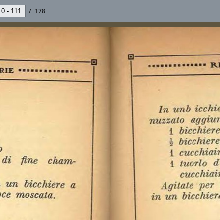
/
178